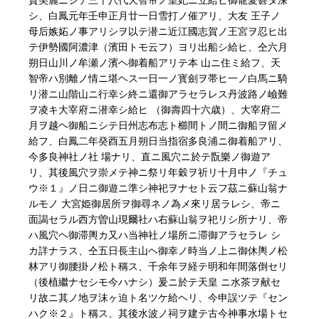
シ、白鳳元年壬申正月廿一日雪打ノ催アリ、大友 王子ノ
母后嫉妬ノ事アリシヲ以テ潜ニ近江國志賀ノ王宮ヲ忍ヒ出
テ伊勢國阿濃津（濱田トモ云フ）ヨリ出船シ給ヒ、仝六月
朔日山川ノ牟瀬ノ濱ヘ御着船アリテ本 山ニ住ミ給フ、天
智帝ハ別離ノ情ニ堪ヘス一日一ノ寳劍ヲ帯ヒ一ノ白馬ニ騎
リ潜ニ山階山ニ行幸シ終ニ還御アラセラレス丹波路ノ嶮難
ヲ凌キ大宰府ニ潜幸シ給ヒ （御壽四十六歳）、大宰府二
月ヲ越ヘ御船ニシテ日州志布志ト櫛間トノ間ニ御船ヲ留メ
給フ、白鳳二年癸酉五月朔日当指宿多良浦ニ御着船アリ、
今多良神社ノ社 場ナリ、直ニ風穴ニ於テ翫樂ノ御遊ア
リ、其後風穴ヲ崇メテ神ニ祭リ年穀ヲ祈リ十月中ノ『チュ
ウ※１』ノ日ニ御遊ニ準シ神祀ヲナセト云フ茲ニ蘇山翁ナ
ルモノ 大宮姫御居所ヲ御尋ネノ為メ來リ居ラレシ、帝ニ
面謁セラル西方曽山現爾社ハ右蘇山翁ヲ祀リシ所ナリ、帝
ハ風穴ヘ御滞輿カ又ハ当神社ノ場所ニ滞御アラセラレ シ
カ詳ナラス、仝五日長主山ヘ御幸ノ時当ノ上ニ御休輿ノ松
林アリ御腰掛ノ松ト稱ス、千余年ヲ経テ明和年間落倒セリ
（後植繼ナセシモ今ハナシ）爰ニ於テ天皇 ニ水茶ヲ献セ
リ故ニ其ノ地ヲ沫ヶ迫ト名ツケ給ヘリ、今申誤ツテ『セン
ハク※２』ト稱ス、其後水波ノ祠ヲ建テ古今神事水場トセ