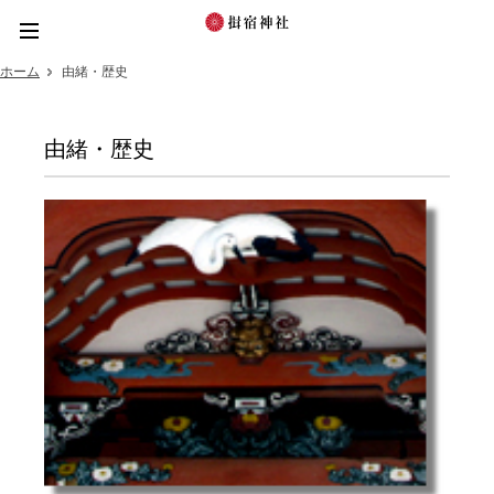
ホーム
由緒・歴史
ホーム
由緒・歴史
新着情報
境内紹介
行事祭典
お札・お守り
ご祈祷・ご祈願
遠方からのご依頼
アクセスマップ