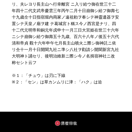
リ、夫レヨリ長主山ヘ行幸離宮 ニ入リ給ウ御在世三十二
年四十二代文武帝慶雲三年丙午二月十日崩御シ給フ御壽七
十九歳仝十日指宿堀内両家ノ遠祖勅ヲ奉シテ神靈遺器ヲ安
置シテ天皇ノ廟ヲ建 テ葛城宮ト稱ス今ノ西宮是ナリ、四
十二代元明帝和銅元年戌申十一月三日大宮姫在世三十六年
ニシテ崩御シ給ウ御壽五十九歳、百六十八年ノ後五十六代
清和帝貞 觀十六年申午七月長主山噴火ニ際シ御神託ニ依
リ仝十一月十日開聞九社ニ準シ八社ヲ勸請シ開聞新宮九社
大明神ト誦セリ、後明治維新ニ際シ今ノ名揖宿神社ニ改
称セシト云フ
※１：「チュウ」は刃に下線
※２：「セン」は草カンムリに津：「ハク」は迫