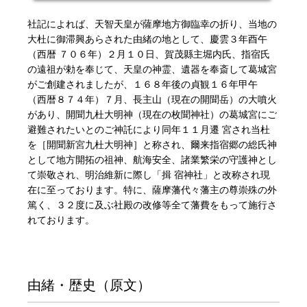
年頭家内安全祈願
社記によれば、天智天皇が薩摩地方御臨幸の折り、当地の
大杜に御滞興あらされた由緒の地として、慶雲３年酉午
厄歳祓い祈願
（西暦 ７０６年）２月１０日、賀茂縣主堀内氏、指宿氏
の遠祖が勅を奉じて、天皇の神霊、遺器を奉斎して葛城宮
がご創建されましたが、１６８年後の貞観１６年甲午
（西暦８７４年）７月、長主山（現在の開聞岳）の大噴火
があり、開聞九杜大明神（現在の枚聞神社）の葛城宮にご
避難されたいとのご神託により同年１１月遷 宮され当杜
を［開聞新宮九杜大明神］と称され、爾来指宿郷の総氏神
として地方開拓の祖神、航海安全、諸業繁栄の守護神とし
て崇敬され、明治維新に際し「揖 宿神社」と改称され現
在に至っております。特に、薩摩藩代々藩主の尊崇殊の外
篤く、３２度に及ぶ社殿の改修等全て藩費をもって施行さ
れております。
由緒・歴史（原文）