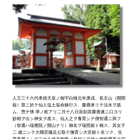
人王三十六代孝徳天皇ノ御宇白雉元年庚戌、長主山（開聞
嶽）窟ニ於テ仙人塩土翁命錬行ス、麋鹿来リテ法水ヲ舐
ム、惣チ懐 孕ノ粧アリ二月十八日辰刻其麋鹿遂ニ口ヨリ
妙相ヲ出シ神女ヲ産ス、仙人之ヲ養育シテ僧智通ニ與フ
（智通ハ瑞應院ノ開山ナリ）御名ヲ瑞照姫ト稱ス、其女子
二 歳ニシテ大職官鎌足公取テ撫育シ大宮姫ト名ツク、生
質美麗ニシテ三十八代天智帝ノ皇妃ニ立給ヒ御寵愛甚タ深